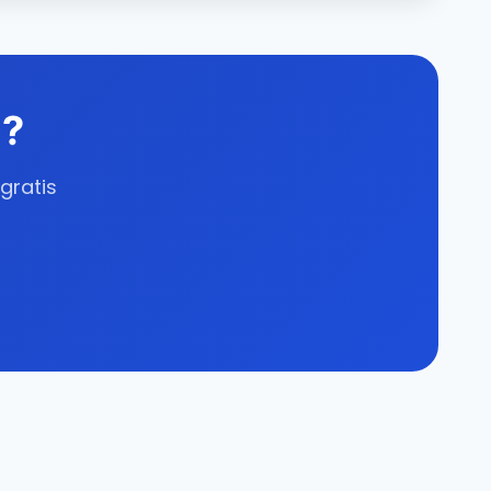
a?
gratis