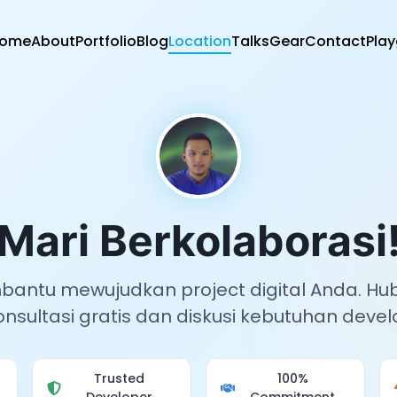
ome
About
Portfolio
Blog
Location
Talks
Gear
Contact
Pla
Mari Berkolaborasi
antu mewujudkan project digital Anda. Hu
onsultasi gratis dan diskusi kebutuhan deve
Trusted
100%