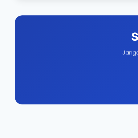
S
Janga