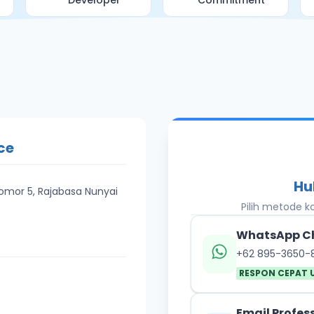
Developer
Commitment
ce
Hu
Nomor 5, Rajabasa Nunyai
Pilih metode 
WhatsApp C
+62 895-3650-
RESPON CEPAT 
Email Profes