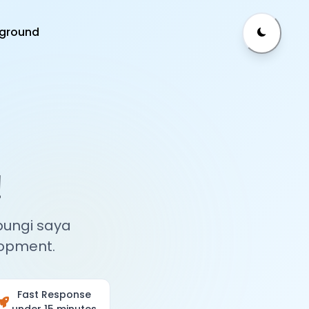
yground
!
bungi saya
lopment.
Fast Response