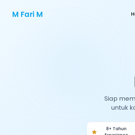
M Fari M
H
Siap memb
untuk k
8+ Tahun