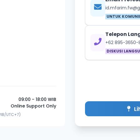
id.mfarim.fw@
UNTUK KOMUNIK
Telepon Lan
+62 895-3650-
DISKUSI LANGS
09:00 - 18:00 WIB
Online Support Only
Li
WIB/UTC+7)